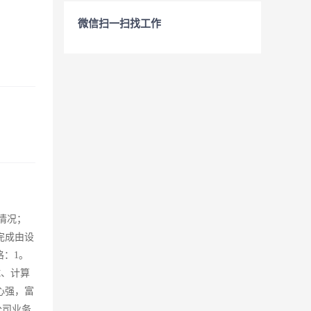
微信扫一扫找工作
情况；
完成由设
：1。
试、计算
心强，富
公司业务