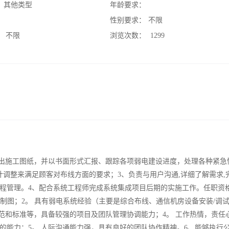
：
其他类型
年龄要求：
：
性别要求：
不限
：
不限
浏览次数：
1299
做出施工图纸，并以书面形式汇报、跟踪各项弱电建设进度，处理各种紧急
调整来满足顾客对布线方面的要求；3、负责与用户沟通,详细了解需求,
程管理。4、配合系统工程师完成系统集成项目后期的实施工作。任职资格
制图；2。 具有弱电系统经验（主要是综合布线、通信机房设备安装/调
范和标准等，具备较强的项目及团队管理协调能力；4。 工作热情，责任
的能力；5。 人际沟通能力强，具有良好的团队协作精神。6、能够执行